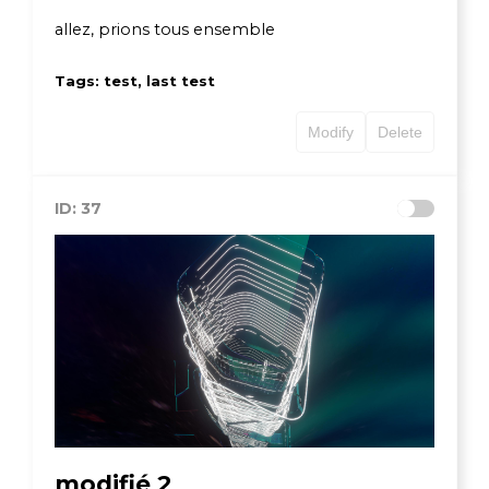
allez, prions tous ensemble
Tags: test, last test
Modify
Delete
ID: 37
modifié 2